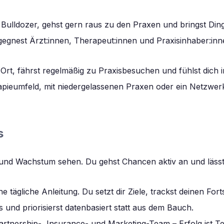
r Bulldozer, gehst gern raus zu den Praxen und bringst Ding
egnest Ärzt:innen, Therapeut:innen und Praxisinhaber:i
 Ort, fährst regelmäßig zu Praxisbesuchen und fühlst dich 
pieumfeld, mit niedergelassenen Praxen oder ein Netzwerk
s
 und Wachstum sehen. Du gehst Chancen aktiv an und lässt 
e tägliche Anleitung. Du setzt dir Ziele, trackst deinen Fort
 und priorisierst datenbasiert statt aus dem Bauch.
artnership-, Insurance- und Marketing-Team – Erfolg ist 