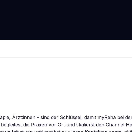
pie, Ärzt:innen – sind der Schlüssel, damit myReha bei d
begleitest die Praxen vor Ort und skalierst den Channel 
neue Initiativen und machst aus losen Kontakten echte, akt