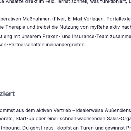
ue Ansätze direkt im Feld, lernst schnell, was funktioniert
operativen Maßnahmen (Flyer, E-Mail-Vorlagen, Portaltexte,
 die Therapie und treibst die Nutzung von myReha aktiv nac
st eng mit unserem Praxen- und Insurance-Team zusammen,
sen-Partnerschaften ineinandergreifen.
ziert
ommst aus dem aktiven Vertrieb – idealerweise Außendien
rate, Start-up oder einer schnell wachsenden Sales-Organ
 Inbound. Du gehst raus, klopfst an Türen und gewinnst Pra