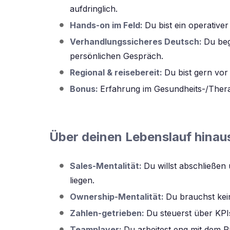
aufdringlich.
Hands-on im Feld:
Du bist ein operative
Verhandlungssicheres Deutsch:
Du beg
persönlichen Gespräch.
Regional & reisebereit:
Du bist gern vor
Bonus:
Erfahrung im Gesundheits-/Thera
Über deinen Lebenslauf hinau
Sales-Mentalität:
Du willst abschließen
liegen.
Ownership-Mentalität:
Du brauchst kein
Zahlen-getrieben:
Du steuerst über KPIs
Teamplayer:
Du arbeitest eng mit dem P