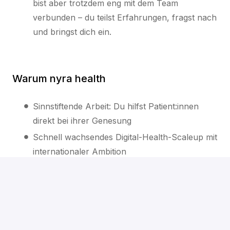
bist aber trotzdem eng mit dem Team
verbunden – du teilst Erfahrungen, fragst nach
und bringst dich ein.
Warum nyra health
Sinnstiftende Arbeit: Du hilfst Patient:innen
direkt bei ihrer Genesung
Schnell wachsendes Digital-Health-Scaleup mit
internationaler Ambition
Flexibles Remote-Arbeiten – vereinbar mit
deinem Leben
Full-time oder Part-time möglich
Direkte Zusammenarbeit mit den Gründern und
kurze Entscheidungswege